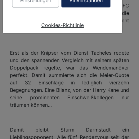
Einstellungen
Einverstanden
Schlussphase auf wackligen Beinen, weil der FC
Sturm natürlich keine Flinten ins Korn warf und die
Talib-Schützlinge ihre zahlreichen Konter nicht
Cookies-Richtlinie
konsequent genug ausspielten.
Erst als der Knipser vom Dienst Tacheles redete
und den spannenden Vergleich mit seinem späten
Doppelpack regelte, war das Wendemanöver
perfekt. Damit summierte sich die Meier-Quote
auf 32 Einschläge in lediglich vierzehn
Begegnungen. Eine Bilanz, von der Harry Kane und
seine prominenten Einschweißkollegen nur
träumen können…
Damit bleibt Sturm Darmstadt ein
Lieblingsopponent: Alle fünf Rendezvous seit der