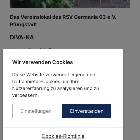
Das Vereinslokal des RSV Germania 03 e.V.
Pfungstadt
DIVA-NA
Unsere Spezialitäten:
Wir verwenden Cookies
Burger
Crispy Fried Chicken
Diese Website verwendet eigene und
Pizzavarianten aus dem Steinofen
Drittanbieter-Cookies, um Ihre
Nutzererfahrung zu analysieren und zu
Lieferservice von 17.00 bis 21.30 Uhr
verbessern.
Speisekarte ist unter "Speisekarte" auf der
Einstellungen
Einverstanden
Homepage einsehbar.
Reservierungen unter Telefon:
neu 06157 93
90 785
Cookies-Richtlinie