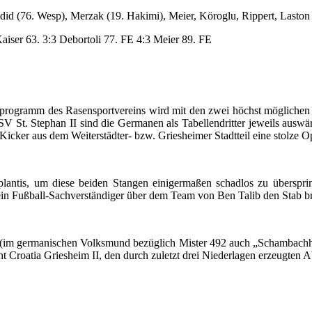
adid
(76. Wesp)
,
Merzak (19. Hakimi)
, Meier, Köroglu, Rippert,
Laston
 Kaiser 63. 3:3 Debortoli 77. FE 4:3 Meier 89. FE
erprogramm des Rasensportvereins wird mit den zwei höchst mögliche
t. Stephan II sind die Germanen als Tabellendritter jeweils auswär
n-Kicker aus dem Weiterstädter- bzw. Griesheimer Stadtteil eine stolze
antis, um diese beiden Stangen einigermaßen schadlos zu überspring
kein Fußball-Sachverständiger über dem Team von Ben Talib den Stab br
(im germanischen Volksmund bezüglich Mister 492 auch „Schambachhau
 Croatia Griesheim II, den durch zuletzt drei Niederlagen erzeugten A