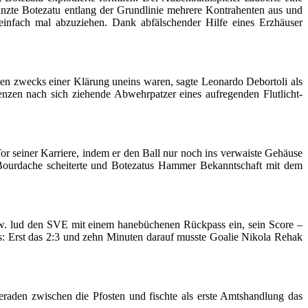
anzte Botezatu entlang der Grundlinie mehrere Kontrahenten aus und
infach mal abzuziehen. Dank abfälschender Hilfe eines Erzhäuser
en zwecks einer Klärung uneins waren, sagte Leonardo Debortoli als
uenzen nach sich ziehende Abwehrpatzer eines aufregenden Flutlicht-
Tor seiner Karriere, indem er den Ball nur noch ins verwaiste Gehäuse
ourdache scheiterte und Botezatus Hammer Bekanntschaft mit dem
bzw. lud den SVE mit einem hanebüchenen Rückpass ein, sein Score –
us: Erst das 2:3 und zehn Minuten darauf musste Goalie Nikola Rehak
aden zwischen die Pfosten und fischte als erste Amtshandlung das