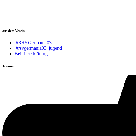
aus dem Verein
#RSVGermania03
#rsvgermania03_jugend
Beitrittserklärung
Termine