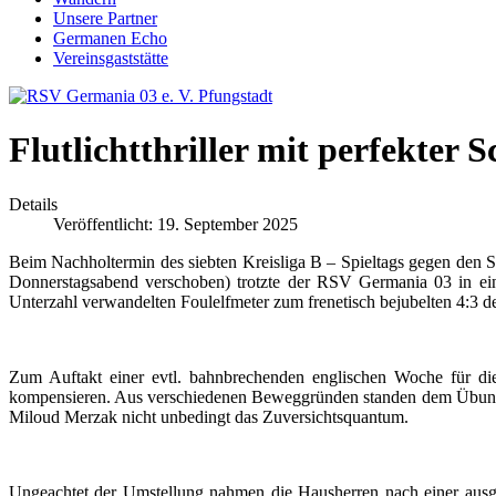
Unsere Partner
Germanen Echo
Vereinsgaststätte
Flutlichtthriller mit perfekter 
Details
Veröffentlicht: 19. September 2025
Beim Nachholtermin des siebten Kreisliga B – Spieltags gegen de
Donnerstagsabend verschoben) trotzte der RSV Germania 03 in ein
Unterzahl verwandelten Foulelfmeter zum frenetisch bejubelten 4:3 de
Zum Auftakt einer evtl. bahnbrechenden englischen Woche für die
kompensieren. Aus verschiedenen Beweggründen standen dem Übungsle
Miloud Merzak nicht unbedingt das Zuversichtsquantum.
Ungeachtet der Umstellung nahmen die Hausherren nach einer ausge