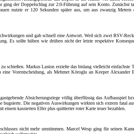
hr ging der Doppelschlag zur 2:0-Führung auf sein Konto. Zunächst t
trauen nutzte er 120 Sekunden später aus, um aus zwanzig Metern e
nachwirkungen und gab schnell eine Antwort. Weil sich zwei RSV-Reck
zung. Es sollte hüben wie drüben nicht der letzte respektive Konseq
u schießen. Markus Laston erzielte das bislang vielleicht einfachste 
n eine Vorentscheidung, als Mehmet Köroglu an Keeper Alexander B
 gastgebende Absicherungsriege völlig überflüssig das Aufbauspiel 
e bugsierte. Die negativen Auswirkungen wirkten sich extrem fatal a
inem kassierten Elfer plus quittierter roter Karte teuer bezahlen.
eschlusses nicht mehr umstimmen. Marcel Wesp ging für seinen Kamer