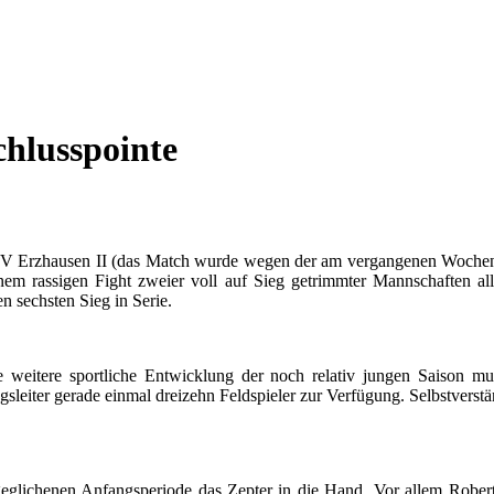
Schlusspointe
n SV Erzhausen II (das Match wurde wegen der am vergangenen Woch
em rassigen Fight zweier voll auf Sieg getrimmter Mannschaften all
n sechsten Sieg in Serie.
 weitere sportliche Entwicklung der noch relativ jungen Saison
mu
iter gerade einmal dreizehn Feldspieler zur Verfügung. Selbstverstän
glichenen Anfangsperiode das Zepter in die Hand. Vor allem Robert 