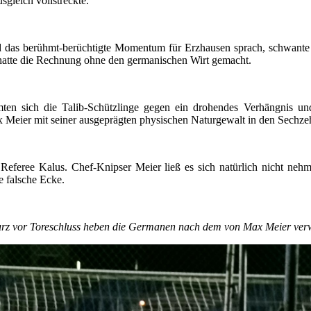
gleich vollstreckte.
nd das berühmt-berüchtigte Momentum für Erzhausen sprach, schwant
 hatte die Rechnung ohne den germanischen Wirt gemacht.
ten sich die Talib-Schützlinge gegen ein drohendes Verhängnis und
 Max Meier mit seiner ausgeprägten physischen Naturgewalt in den Se
 Referee Kalus. Chef-Knipser Meier ließ es sich natürlich nicht nehm
e falsche Ecke.
 vor Toreschluss heben die Germanen nach dem von Max Meier verwa