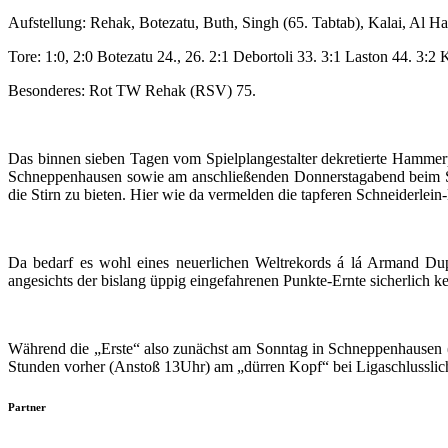
Aufstellung: Rehak,
Botezatu
, Buth, Singh
(65. Tabtab)
, Kalai, Al H
Tore: 1:0, 2:0 Botezatu 24., 26. 2:1 Debortoli 33. 3:1 Laston 44. 3:2
Besonderes: Rot TW Rehak (RSV) 75.
Das binnen sieben Tagen vom Spielplangestalter dekretierte Hamm
Schneppenhausen sowie am anschließenden Donnerstagabend beim SV S
die Stirn zu bieten. Hier wie da vermelden die tapferen Schneiderlei
Da bedarf es wohl eines neuerlichen Weltrekords á lá Armand Dupl
angesichts der bislang üppig eingefahrenen Punkte-Ernte sicherlich 
Während die „Erste“ also zunächst am Sonntag in Schneppenhausen 
Stunden vorher (Anstoß 13Uhr) am „dürren Kopf“ bei Ligaschlusslicht
Partner