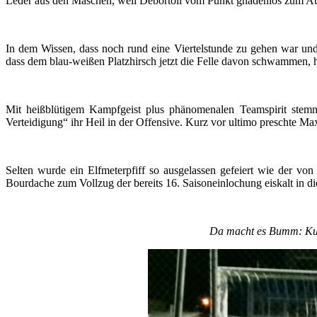
Leder aus den Maschen, weil Debortoli vom Punkt gnadenlos zum Aus
In dem Wissen, dass noch rund eine Viertelstunde zu gehen war u
dass dem blau-weißen Platzhirsch jetzt die Felle davon schwammen,
Mit heißblütigem Kampfgeist plus phänomenalen Teamspirit stemm
Verteidigung“ ihr Heil in der Offensive. Kurz vor ultimo preschte
Selten wurde ein Elfmeterpfiff so ausgelassen gefeiert wie der von
Bourdache zum Vollzug der bereits 16. Saisoneinlochung eiskalt in di
Da macht es Bumm: Kurz