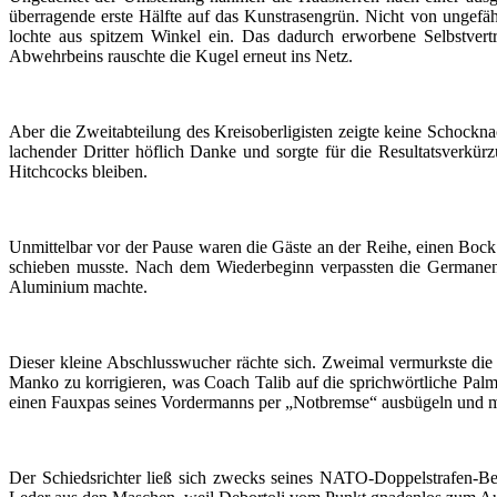
überragende erste Hälfte auf das Kunstrasengrün. Nicht von ungefä
lochte aus spitzem Winkel ein. Das dadurch erworbene Selbstver
Abwehrbeins rauschte die Kugel erneut ins Netz.
Aber die Zweitabteilung des Kreisoberligisten zeigte keine Schock
lachender Dritter höflich Danke und sorgte für die Resultatsverkür
Hitchcocks bleiben.
Unmittelbar vor der Pause waren die Gäste an der Reihe, einen Bock z
schieben musste. Nach dem Wiederbeginn verpassten die Germane
Aluminium machte.
Dieser kleine Abschlusswucher rächte sich. Zweimal vermurkste die
Manko zu korrigieren, was Coach Talib auf die sprichwörtliche Palm
einen Fauxpas seines Vordermanns per „Notbremse“ ausbügeln und mit e
Der Schiedsrichter ließ sich zwecks seines NATO-Doppelstrafen-B