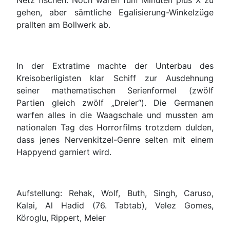
Netz fischen. Noch waren fünf Minuten plus X zu
gehen, aber sämtliche Egalisierung-Winkelzüge
prallten am Bollwerk ab.
In der Extratime machte der Unterbau des
Kreisoberligisten klar Schiff zur Ausdehnung
seiner mathematischen Serienformel (zwölf
Partien gleich zwölf „Dreier“). Die Germanen
warfen alles in die Waagschale und mussten am
nationalen Tag des Horrorfilms trotzdem dulden,
dass jenes Nervenkitzel-Genre selten mit einem
Happyend garniert wird.
Aufstellung: Rehak, Wolf, Buth, Singh, Caruso,
Kalai, Al Hadid
(76. Tabtab)
, Velez Gomes,
Köroglu
, Rippert, Meier