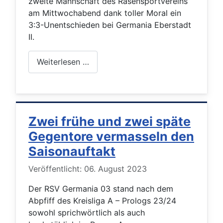
zweite Mannschaft des Rasensportvereins
am Mittwochabend dank toller Moral ein
3:3-Unentschieden bei Germania Eberstadt
II.
Weiterlesen …
Zwei frühe und zwei späte
Gegentore vermasseln den
Saisonauftakt
Details
Veröffentlicht: 06. August 2023
Der RSV Germania 03 stand nach dem
Abpfiff des Kreisliga A – Prologs 23/24
sowohl sprichwörtlich als auch