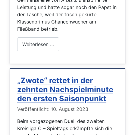
Germania eine von A bis Z uninspirierte
Leistung und hatte sogar noch den Papst in
der Tasche, weil der frisch gekürte
Klassenprimus Chancenwucher am
Fließband betrieb.
Weiterlesen …
„Zwote“ rettet in der
zehnten Nachspielminute
den ersten Saisonpunkt
Details
Veröffentlicht: 10. August 2023
Beim vorgezogenen Duell des zweiten
Kreisliga C – Spieltags erkämpfte sich die