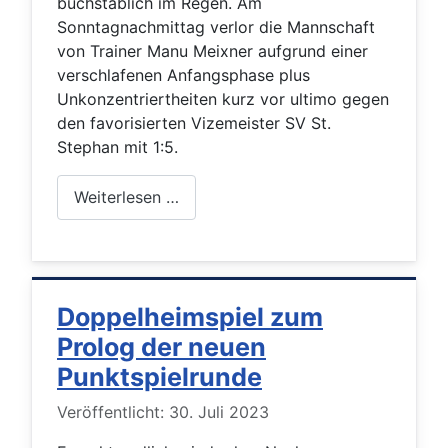
buchstäblich im Regen. Am
Sonntagnachmittag verlor die Mannschaft
von Trainer Manu Meixner aufgrund einer
verschlafenen Anfangsphase plus
Unkonzentriertheiten kurz vor ultimo gegen
den favorisierten Vizemeister SV St.
Stephan mit 1:5.
Weiterlesen …
Doppelheimspiel zum
Prolog der neuen
Punktspielrunde
Details
Veröffentlicht: 30. Juli 2023