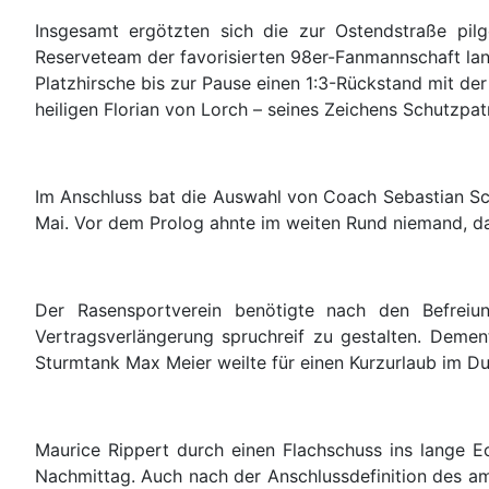
Insgesamt ergötzten sich die zur Ostendstraße pil
Reserveteam der favorisierten 98er-Fanmannschaft lang
Platzhirsche bis zur Pause einen 1:3-Rückstand mit de
heiligen Florian von Lorch – seines Zeichens Schutzpa
Im Anschluss bat die Auswahl von Coach Sebastian Sc
Mai. Vor dem Prolog ahnte im weiten Rund niemand, da
Der Rasensportverein benötigte nach den Befrei
Vertragsverlängerung spruchreif zu gestalten. Deme
Sturmtank Max Meier weilte für einen Kurzurlaub im Dun
Maurice Rippert durch einen Flachschuss ins lange 
Nachmittag. Auch nach der Anschlussdefinition des a