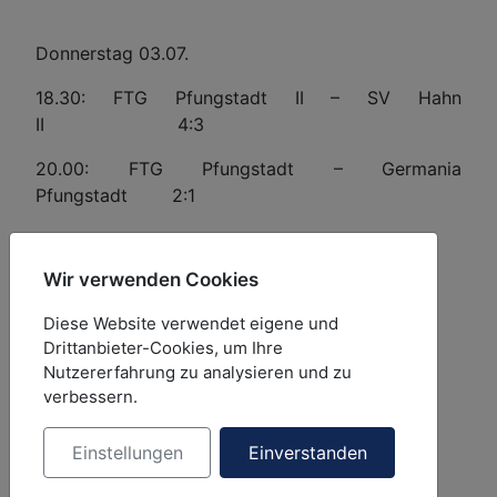
Donnerstag 03.07.
18.30: FTG Pfungstadt II – SV Hahn
II 4:3
20.00: FTG Pfungstadt – Germania
Pfungstadt 2:1
Wir verwenden Cookies
Freitag, 04.07.
Diese Website verwendet eigene und
18.30: SV Hahn II – Germania Pfungstadt II
Drittanbieter-Cookies, um Ihre
4:2
Nutzererfahrung zu analysieren und zu
verbessern.
20.00: SV Hahn – Germania Pfungstadt
8:0
Einstellungen
Einverstanden