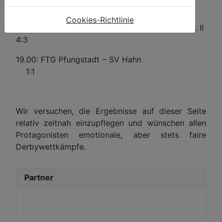
Samstag, 05.07.
Cookies-Richtlinie
17.30: FTG Pfungstadt II – Germania Pfungstadt II
4:3
19.00: FTG Pfungstadt – SV Hahn
1:1
Wir versuchen, die Ergebnisse auf dieser Seite
relativ zeitnah einzupflegen und wünschen allen
Protagonisten emotionale, aber stets faire
Derbywettkämpfe.
Partner