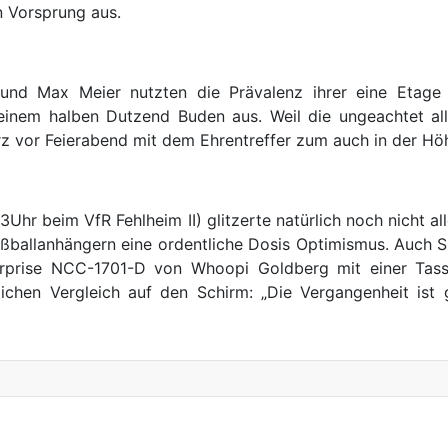
n Vorsprung aus.
und Max Meier nutzten die Prävalenz ihrer eine Etage
einem halben Dutzend Buden aus. Weil die ungeachtet al
rz vor Feierabend mit dem Ehrentreffer zum auch in der Hö
hr beim VfR Fehlheim II) glitzerte natürlich noch nicht a
ballanhängern eine ordentliche Dosis Optimismus. Auch Sir P
prise NCC-1701-D von Whoopi Goldberg mit einer Tasse 
lichen Vergleich auf den Schirm: „Die Vergangenheit ist 