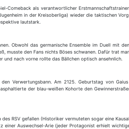
spiel-Comeback als verantwortlicher Erstmannschaftstraine
ugenheim in der Kreisoberliga) wieder die taktischen Vor
spektive lautstark.
ennen. Obwohl das germanische Ensemble im Duell mit d
ieß, musste den Fans nichts Böses schwanen. Dafür trat man
er und nach vorne rollte das Bällchen optisch ansehnlich.
g den Verwertungsbann. Am 2125. Geburtstag von Gaius 
ci“ asphaltierte der blau-weißen Kohorte den Gewinnerstraß
 des RSV gefallen (Historiker vermuteten sogar eine Kausali
einer Auswechsel-Arie (jeder Protagonist erhielt wichtige