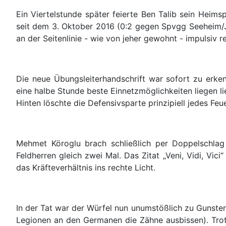
Ein Viertelstunde später feierte Ben Talib sein Heim
seit dem 3. Oktober 2016 (0:2 gegen Spvgg Seeheim/J
an der Seitenlinie - wie von jeher gewohnt - impulsiv re
Die neue Übungsleiterhandschrift war sofort zu erk
eine halbe Stunde beste Einnetzmöglichkeiten liegen l
Hinten löschte die Defensivsparte prinzipiell jedes Feu
Mehmet Köroglu brach schließlich per Doppelschla
Feldherren gleich zwei Mal. Das Zitat „Veni, Vidi, Vi
das Kräfteverhältnis ins rechte Licht.
In der Tat war der Würfel nun unumstößlich zu Gunsten
Legionen an den Germanen die Zähne ausbissen). Trotz 