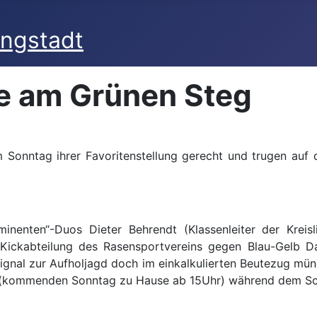
te am Grünen Steg
nntag ihrer Favoritenstellung gerecht und trugen auf d
nenten“-Duos Dieter Behrendt (Klassenleiter der Kreis
te Kickabteilung des Rasensportvereins gegen Blau-Gelb
Signal zur Aufholjagd doch im einkalkulierten Beutezug m
(kommenden Sonntag zu Hause ab 15Uhr) während dem Schl