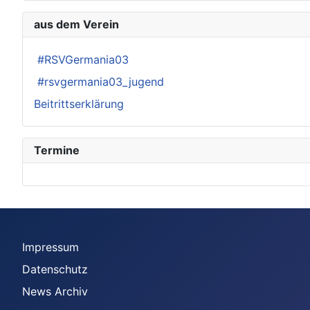
aus dem Verein
#RSVGermania03
#rsvgermania03_jugend
Beitrittserklärung
Termine
Impressum
Datenschutz
News Archiv