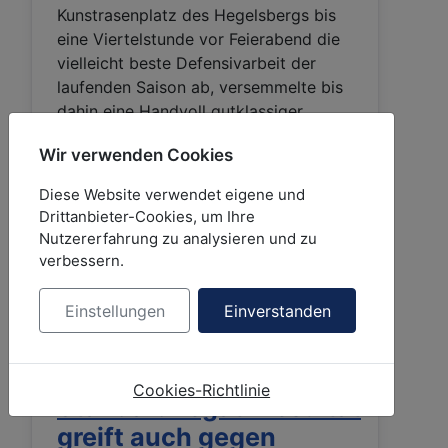
Kunstrasenplatz des Hegelsbergs bis
eine Viertelstunde vor Feierabend die
vielleicht beste Defensivarbeit der
laufenden Saison ab, versemmelte bis
dahin eine Handvoll gutklassiger
Einlochmöglichkeiten und musste nach
Wir verwenden Cookies
einer turbulenten Schlussphase
Interimsgastgeber Croatia die Punkte
Diese Website verwendet eigene und
überweisen (Endstand 1:2).
Drittanbieter-Cookies, um Ihre
Nutzererfahrung zu analysieren und zu
Weiterlesen …
verbessern.
Einstellungen
Einverstanden
Neues
Cookies-Richtlinie
Standardnegativresultat
greift auch gegen