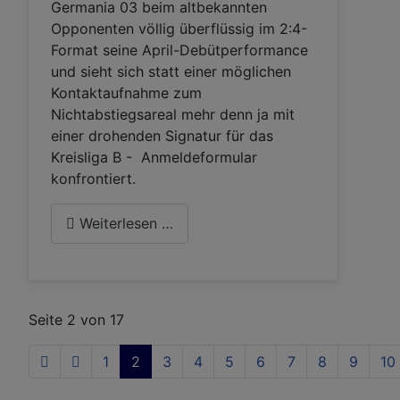
Germania 03 beim altbekannten
Opponenten völlig überflüssig im 2:4-
Format seine April-Debütperformance
und sieht sich statt einer möglichen
Kontaktaufnahme zum
Nichtabstiegsareal mehr denn ja mit
einer drohenden Signatur für das
Kreisliga B - Anmeldeformular
konfrontiert.
Weiterlesen …
Seite 2 von 17
1
2
3
4
5
6
7
8
9
10