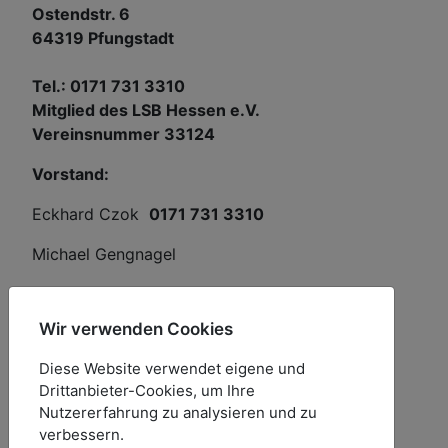
Ostendstr. 6
64319 Pfungstadt
Tel.: 0171 731 3310
Mitglied des LSB Hessen e.V.
Vereinsnummer 33124
Vorstand:
Eckhard Czok
0171 731 3310
Michael Gengnagel
E-Mail
Wir verwenden Cookies
vorstand(at)rsv-germania.de
Diese Website verwendet eigene und
Homepage:
www.rsv-germania.de
Drittanbieter-Cookies, um Ihre
Nutzererfahrung zu analysieren und zu
Inhaltlich Verantwortlicher gemäß TMG
verbessern.