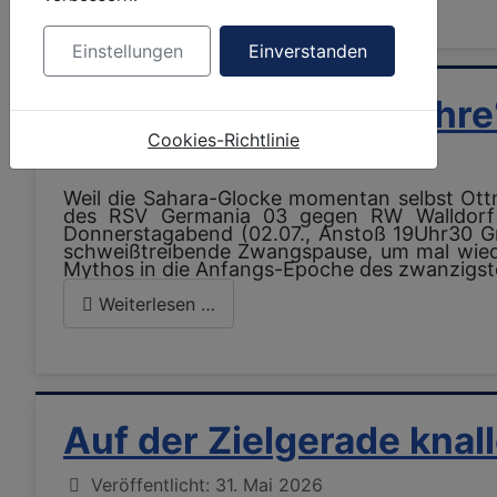
Einstellungen
Einverstanden
Geburt und „Flegeljahre
Cookies-Richtlinie
Details
Veröffentlicht: 28. Juni 2026
Weil die Sahara-Glocke momentan selbst Ott
des RSV Germania 03 gegen RW Walldorf II
Donnerstagabend (02.07., Anstoß 19Uhr30 Gr
schweißtreibende Zwangspause, um mal wiede
Mythos in die Anfangs-Epoche des zwanzigs
Weiterlesen …
Auf der Zielgerade knal
Details
Veröffentlicht: 31. Mai 2026