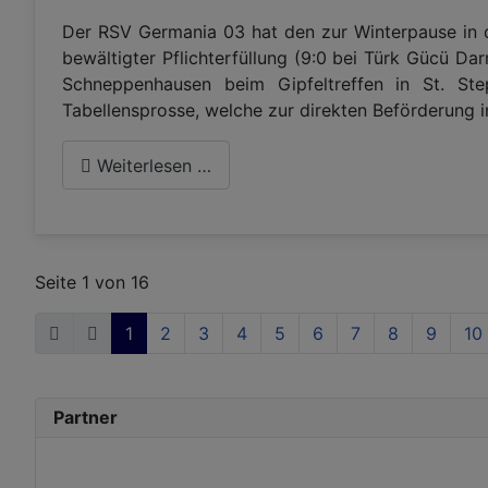
Der RSV Germania 03 hat den zur Winterpause in d
bewältigter Pflichterfüllung (9:0 bei Türk Gücü D
Schneppenhausen beim Gipfeltreffen in St. St
Tabellensprosse, welche zur direkten Beförderung in
Weiterlesen …
Seite 1 von 16
1
2
3
4
5
6
7
8
9
10
Partner