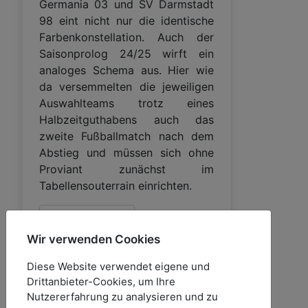
Germania 03 und SV Darmstadt
98 eint nicht nur die identische
Farbenkonstellation. Auch der
Saisonprolog 24/25 wirft ein
analoges Schema aus. Hier wie
da versemmelten die jeweiligen
Auswahlteams trotz eines
Halbzeitguthabens auch das
zweite Fußballmatch nach dem
Abstieg und müssen sich ohne
Proviant zunächst im
Tabellensouterrain einrichten.
Weiterlesen …
Wir verwenden Cookies
Diese Website verwendet eigene und
Drittanbieter-Cookies, um Ihre
Nutzererfahrung zu analysieren und zu
Einstündiger