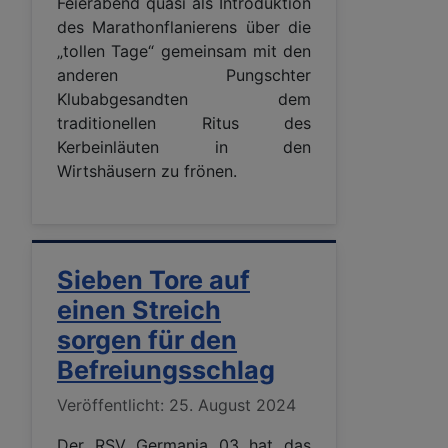
Feierabend quasi als Introduktion
des Marathonflanierens über die
„tollen Tage“ gemeinsam mit den
anderen Pungschter
Klubabgesandten dem
traditionellen Ritus des
Kerbeinläuten in den
Wirtshäusern zu frönen.
Sieben Tore auf
einen Streich
sorgen für den
Befreiungsschlag
Details
Veröffentlicht: 25. August 2024
Der RSV Germania 03 hat das