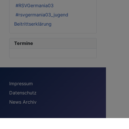
#RSVGermania03
#rsvgermania03_jugend
Beitrittserklärung
Termine
Impressum
Datenschutz
News Archiv