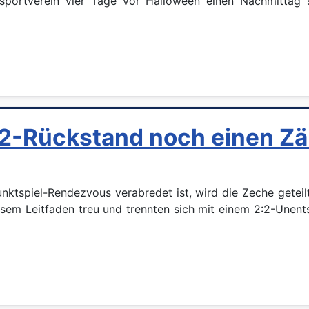
ensportverein vier Tage vor Halloween einen Nachmittag
:2-Rückstand noch einen Zä
nktspiel-Rendezvous verabredet ist, wird die Zeche geteilt
em Leitfaden treu und trennten sich mit einem 2:2-Unents