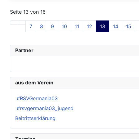
Seite 13 von 16
7
8
9
10
11
12
13
14
15
Partner
aus dem Verein
#RSVGermania03
#rsvgermania03_jugend
Beitrittserklärung