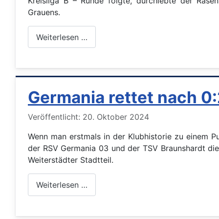
Kreisliga B – Runde folgte, durchlebte der Ras
Grauens.
Weiterlesen …
Germania rettet nach 0
Details
Veröffentlicht: 20. Oktober 2024
Wenn man erstmals in der Klubhistorie zu einem Pu
der RSV Germania 03 und der TSV Braunshardt dies
Weiterstädter Stadtteil.
Weiterlesen …