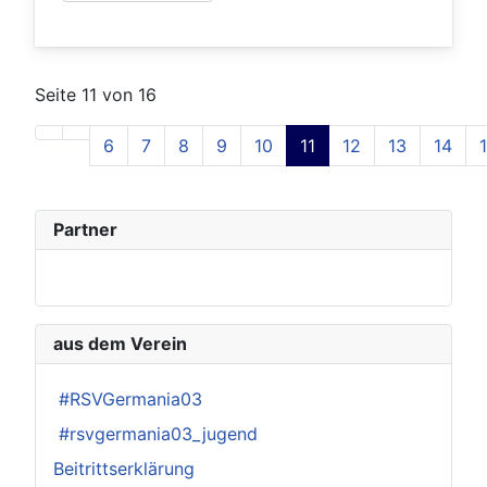
Seite 11 von 16
6
7
8
9
10
11
12
13
14
Partner
aus dem Verein
#RSVGermania03
#rsvgermania03_jugend
Beitrittserklärung