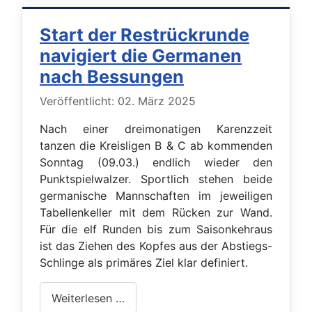
Start der Restrückrunde
navigiert die Germanen
nach Bessungen
Details
Veröffentlicht: 02. März 2025
Nach einer dreimonatigen Karenzzeit
tanzen die Kreisligen B & C ab kommenden
Sonntag (09.03.) endlich wieder den
Punktspielwalzer. Sportlich stehen beide
germanische Mannschaften im jeweiligen
Tabellenkeller mit dem Rücken zur Wand.
F
ür die el
f Runden bis zum Saisonkehraus
ist das Ziehen
des Kopfes aus d
e
r Abstiegs-
Schlinge
als
primäre
s
Ziel klar definiert.
Weiterlesen …