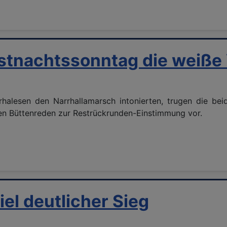
Fastnachtssonntag die weiß
halesen den Narrhallamarsch intonierten, trugen die b
ten Büttenreden zur Restrückrunden-Einstimmung vor.
el deutlicher Sieg