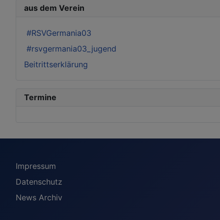
aus dem Verein
#RSVGermania03
#rsvgermania03_jugend
Beitrittserklärung
Termine
Impressum
Datenschutz
News Archiv