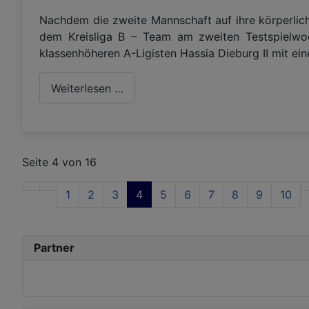
Nachdem die zweite Mannschaft auf ihre körperlich
dem Kreisliga B – Team am zweiten Testspielwo
klassenhöheren A-Ligisten Hassia Dieburg II mit ein
Weiterlesen …
Seite 4 von 16
1
2
3
4
5
6
7
8
9
10
Partner